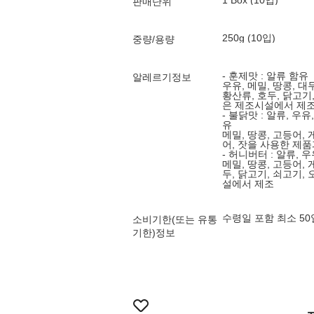
1 Box (10입)
판매단위
250g (10입)
중량/용량
- 훈제맛 : 알류 함유
알레르기정보
우유, 메밀, 땅콩, 대
황산류, 호두, 닭고기
은 제조시설에서 제
- 불닭맛 : 알류, 우
유
메밀, 땅콩, 고등어, 
어, 잣을 사용한 제
- 허니버터 : 알류, 
메밀, 땅콩, 고등어, 
두, 닭고기, 쇠고기,
설에서 제조
수령일 포함 최소 5
소비기한(또는 유통
기한)정보