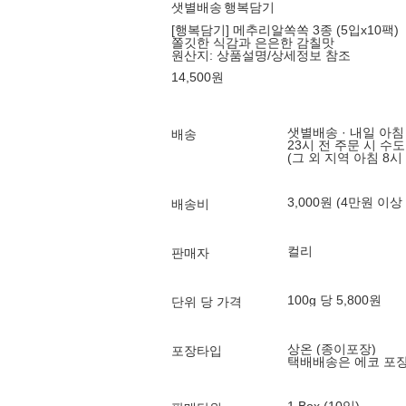
샛별배송
행복담기
[행복담기] 메추리알쏙쏙 3종 (5입x10팩)
쫄깃한 식감과 은은한 감칠맛
원산지:
상품설명/상세정보 참조
14,500
원
샛별배송 · 내일 아침
배송
23시 전 주문 시 수
(그 외 지역 아침 8시
3,000원 (4만원 이상
배송비
컬리
판매자
100g 당 5,800원
단위 당 가격
상온 (종이포장)
포장타입
택배배송은 에코 포