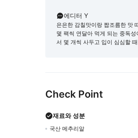
에디터 Y
은은한 감칠맛이랑 짭조름한 맛 때
몇 팩씩 연달아 먹게 되는 중독성
서 몇 개씩 사두고 입이 심심할 
Check Point
재료와 성분
국산 메추리알