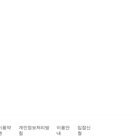
이용약
개인정보처리방
이용안
입점신
관
침
내
청