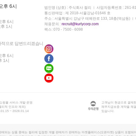
 오후 6시
법인명 (상호) : 주식회사 컬리
사업자등록번호 : 261-81
통신판매업 : 제 2018-서울강남-01646 호
주소 : 서울특별시 강남구 테헤란로 133, 18층(역삼동)
오후 6시
채용문의 :
recruit@kurlycorp.com
오후 1시
팩스: 070 - 7500 - 6098
차적으로 답변드리겠습니
오후 6시
후 1시
 쇼핑몰 서비스 개발·운영
고객님이 현금으로 결제한
물리적 인프라 제외)
채무지급보증 계약을 체
1.15 ~ 2028.01.14
있습니다.
판매되는 상품 중에는 컬리에 입점한 개별 판매자가 판매하는 마켓플레이스(오픈마켓) 상품이 포함되어