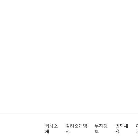
회사소
컬리소개영
투자정
인재채
개
상
보
용