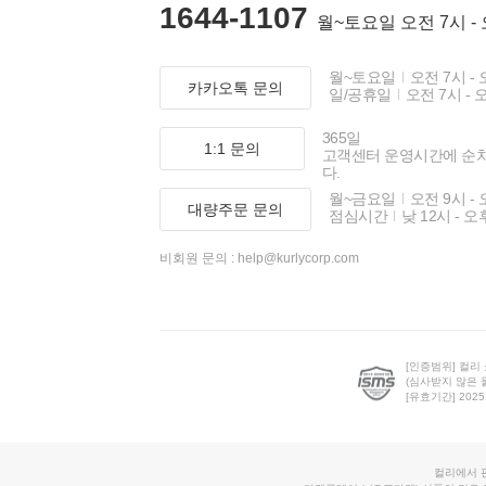
1644-1107
월~토요일 오전 7시 -
월~토요일
오전 7시 - 
카카오톡 문의
일/공휴일
오전 7시 - 
365일
1:1 문의
고객센터 운영시간에 순
다.
월~금요일
오전 9시 - 
대량주문 문의
점심시간
낮 12시 - 오
비회원 문의 :
help@kurlycorp.com
[인증범위] 컬리
(심사받지 않은 
[유효기간] 2025.0
컬리에서 