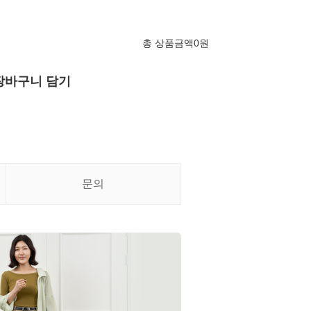
총 상품금액
0
원
장바구니 담기
문의