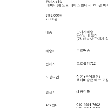
판매자배송
[에이마켓] 도트 레이스 반다나 3/13일 이
5
%
8,000
원
7,600
원
판매자배송
배송
2~5일 내 도착
(단, 배송사·판매자 
무료배송
배송비
로로볼리712
판매자
상온 (종이포장)
포장타입
택배배송은 에코 포
대한민국
원산지
010-4994-7602
A/S 안내