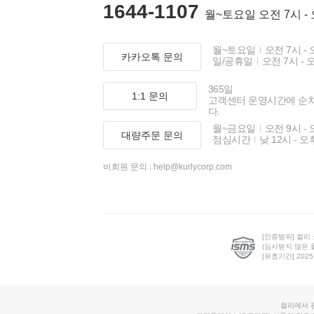
1644-1107
월~토요일 오전 7시 -
월~토요일
오전 7시 - 
카카오톡 문의
일/공휴일
오전 7시 - 
365일
1:1 문의
고객센터 운영시간에 순
다.
월~금요일
오전 9시 - 
대량주문 문의
점심시간
낮 12시 - 오
비회원 문의 :
help@kurlycorp.com
[인증범위] 컬리
(심사받지 않은 
[유효기간] 2025.0
컬리에서 