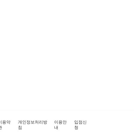
이용약
개인정보처리방
이용안
입점신
관
침
내
청