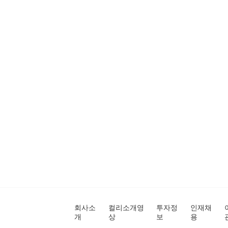
회사소
컬리소개영
투자정
인재채
개
상
보
용