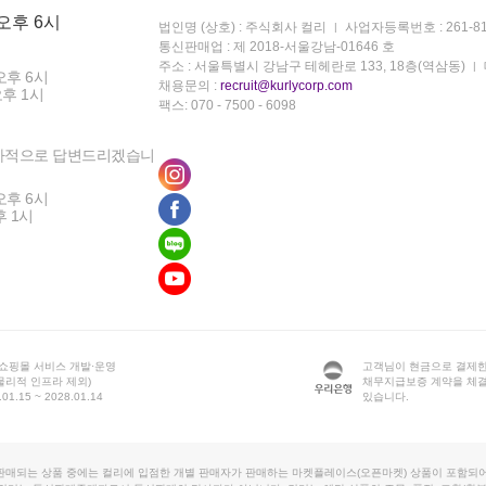
 오후 6시
법인명 (상호) : 주식회사 컬리
사업자등록번호 : 261-81
통신판매업 : 제 2018-서울강남-01646 호
주소 : 서울특별시 강남구 테헤란로 133, 18층(역삼동)
오후 6시
채용문의 :
recruit@kurlycorp.com
오후 1시
팩스: 070 - 7500 - 6098
차적으로 답변드리겠습니
오후 6시
후 1시
 쇼핑몰 서비스 개발·운영
고객님이 현금으로 결제한
물리적 인프라 제외)
채무지급보증 계약을 체
1.15 ~ 2028.01.14
있습니다.
판매되는 상품 중에는 컬리에 입점한 개별 판매자가 판매하는 마켓플레이스(오픈마켓) 상품이 포함되어