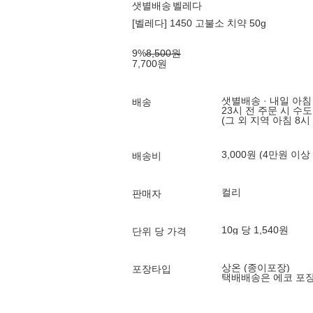
샛별배송
벨레다
[벨레다] 1450 고불소 치약 50g
9
%
8,500
원
7,700
원
샛별배송 · 내일 아침
배송
23시 전 주문 시 수
(그 외 지역 아침 8시
3,000원 (4만원 이상
배송비
컬리
판매자
10g 당 1,540원
단위 당 가격
상온 (종이포장)
포장타입
택배배송은 에코 포