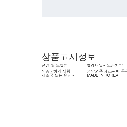
상품고시정보
품명 및 모델명
벨레다일사오공치약
인증 · 허가 사항
의약외품 제조판매 품
제조국 또는 원산지
MADE IN KOREA