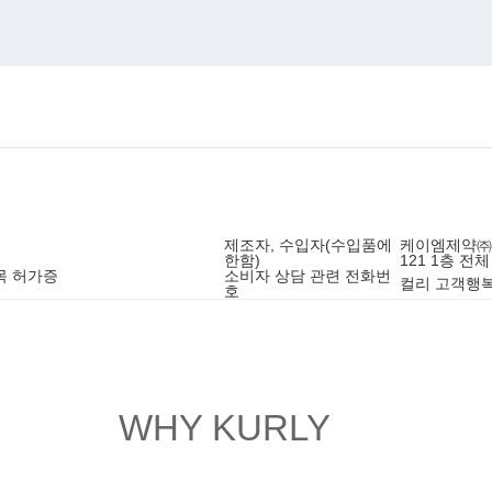
제조자, 수입자(수입품에
케이엠제약㈜ 
한함)
121 1층 전체
목 허가증
소비자 상담 관련 전화번
컬리 고객행복센
호
WHY KURLY