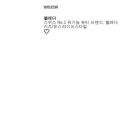
벨레다
스위스 No.1 유기농 뷰티 브랜드, 벨레다
키즈/유스
라이프스타일