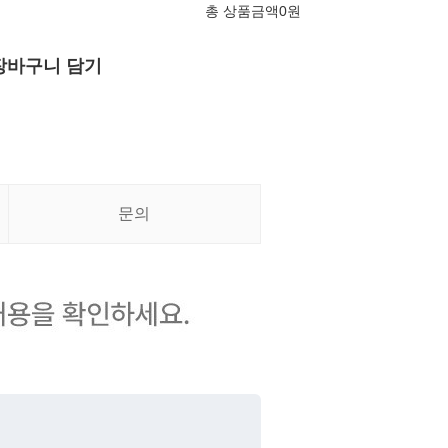
총 상품금액
0
원
장바구니 담기
문의