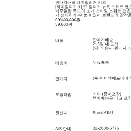
판매자배송
타미힐피거 키즈
[타미힐피거 키즈] 힐피거 뉴욕 스웨트 팬츠 
캐주얼한 무드의 조거 스타일 스웨트 팬츠
가 섬세하게 수 놓여 있어 브랜드의 감각을
60
%
99,000
원
39,600
원
판매자배송
배송
2~5일 내 도착
(단, 배송사·판매자 
무료배송
배송비
(주)아이엔에프아이
판매자
기타 (종이포장)
포장타입
택배배송은 에코 포
방글라데시
원산지
02-2088-6776
A/S 안내