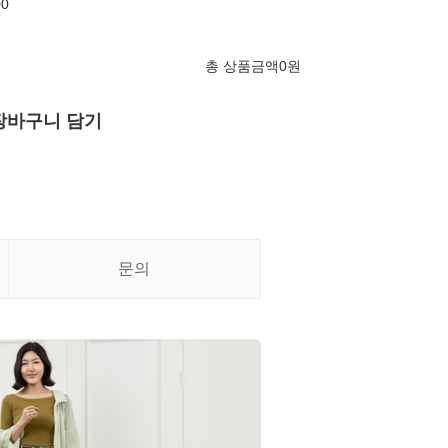
00
총 상품금액
0
원
장바구니 담기
문의