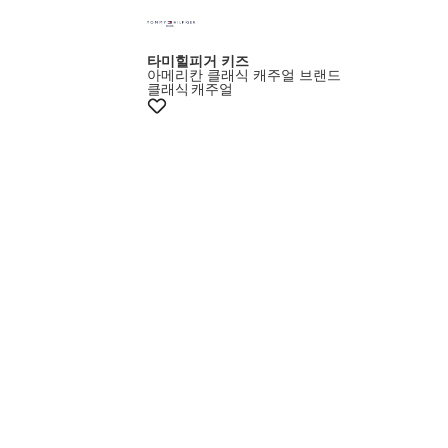
타미힐피거 키즈
아메리칸 클래식 캐주얼 브랜드
클래식
캐주얼