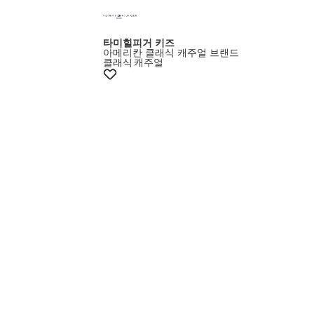
타미힐피거 키즈
아메리칸 클래식 캐주얼 브랜드
클래식
캐주얼