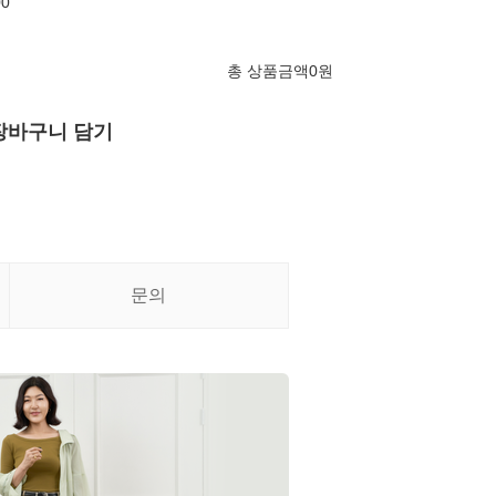
00
총 상품금액
0
원
장바구니 담기
문의