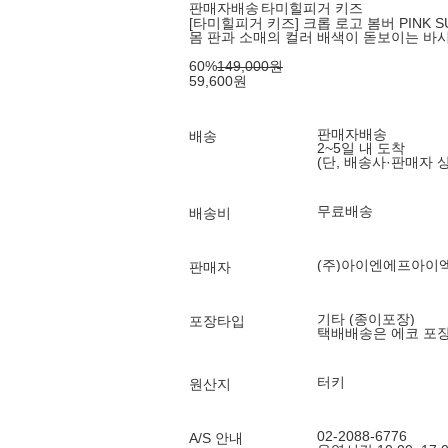
판매자배송
타미힐피거 키즈
[타미힐피거 키즈] 크롭 로고 봄버 PINK S
몸 판과 소매의 컬러 배색이 돋보이는 바
60
%
149,000
원
59,600
원
판매자배송
배송
2~5일 내 도착
(단, 배송사·판매자 
무료배송
배송비
(주)아이엔에프아이
판매자
기타 (종이포장)
포장타입
택배배송은 에코 포
터키
원산지
02-2088-6776
A/S 안내