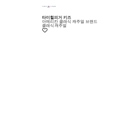
타미힐피거 키즈
아메리칸 클래식 캐주얼 브랜드
클래식
캐주얼