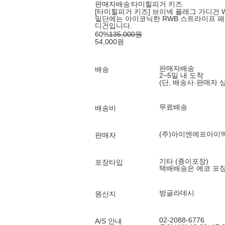
판매자배송
타미힐피거 키즈
[타미힐피거 키즈] 브이넥 플래그 가디건 W
밑단에는 아이코닉한 RWB 스트라이프 패
디건입니다.
60
%
135,000
원
54,000
원
판매자배송
배송
2~5일 내 도착
(단, 배송사·판매자 
무료배송
배송비
(주)아이엔에프아이
판매자
기타 (종이포장)
포장타입
택배배송은 에코 포
방글라데시
원산지
02-2088-6776
A/S 안내