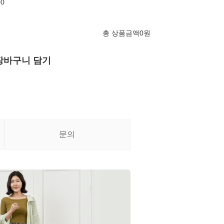
00
총 상품금액
0
원
장바구니 담기
문의