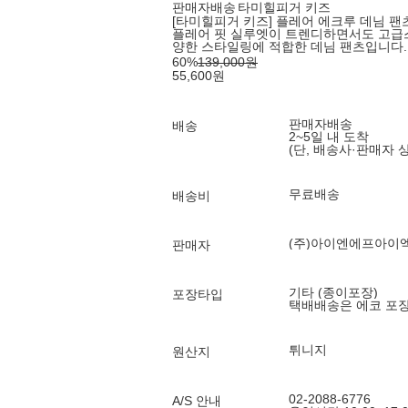
판매자배송
타미힐피거 키즈
[타미힐피거 키즈] 플레어 에크루 데님 팬츠 
플레어 핏 실루엣이 트렌디하면서도 고급스
양한 스타일링에 적합한 데님 팬츠입니다.
60
%
139,000
원
55,600
원
판매자배송
배송
2~5일 내 도착
(단, 배송사·판매자 
무료배송
배송비
(주)아이엔에프아이
판매자
기타 (종이포장)
포장타입
택배배송은 에코 포
튀니지
원산지
02-2088-6776
A/S 안내