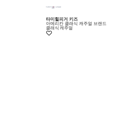
타미힐피거 키즈
아메리칸 클래식 캐주얼 브랜드
클래식
캐주얼