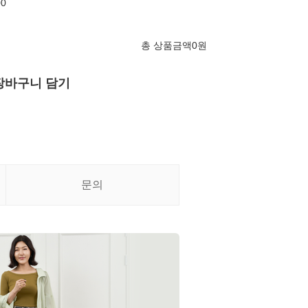
00
총 상품금액
0
원
장바구니 담기
문의