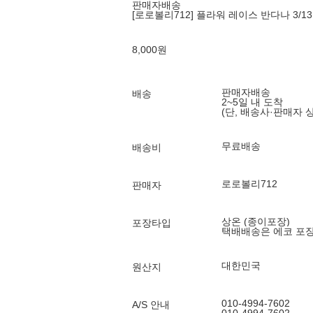
판매자배송
[로로볼리712] 플라워 레이스 반다나 3/1
8,000
원
판매자배송
배송
2~5일 내 도착
(단, 배송사·판매자 
무료배송
배송비
로로볼리712
판매자
상온 (종이포장)
포장타입
택배배송은 에코 포
대한민국
원산지
010-4994-7602
A/S 안내