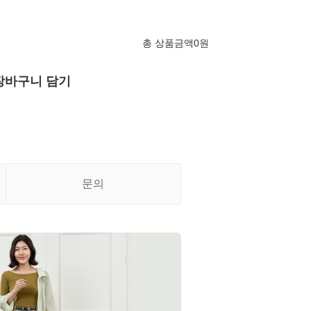
총 상품금액
0
원
장바구니 담기
문의