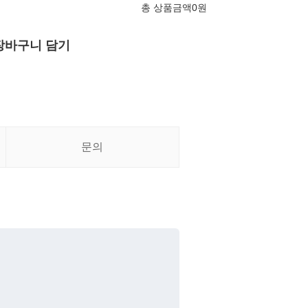
총 상품금액
0
원
장바구니 담기
문의