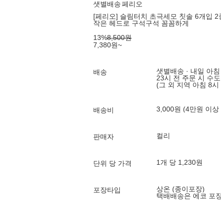
샛별배송
페리오
[페리오] 슬림터치 초극세모 칫솔 6개입 2종
작은 헤드로 구석구석 꼼꼼하게
13
%
8,500
원
7,380
원
~
샛별배송 · 내일 아침
배송
23시 전 주문 시 수
(그 외 지역 아침 8시
3,000원 (4만원 이상
배송비
컬리
판매자
1개 당 1,230원
단위 당 가격
상온 (종이포장)
포장타입
택배배송은 에코 포