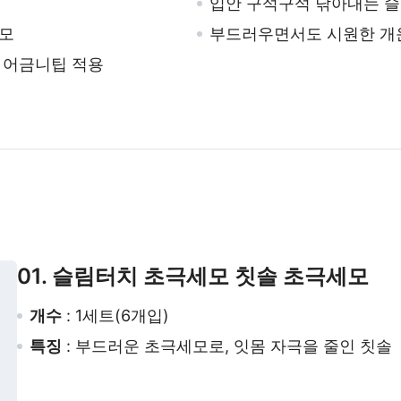
입안 구석구석 닦아내는 
세모
부드러우면서도 시원한 개
 어금니팁 적용
01. 슬림터치 초극세모 칫솔 초극세모
개수
: 1세트(6개입)
특징
: 부드러운 초극세모로, 잇몸 자극을 줄인 칫솔