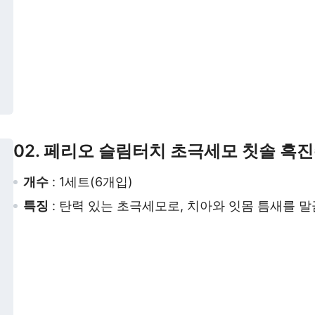
02. 페리오 슬림터치 초극세모 칫솔 흑
개수
: 1세트(6개입)
특징
: 탄력 있는 초극세모로, 치아와 잇몸 틈새를 