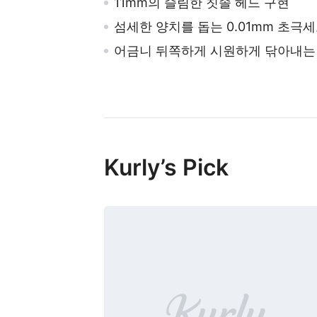
11mm의 슬림한 칫솔 헤드 구현
섬세한 양치를 돕는 0.01mm 초극
어금니 뒤쪽하게 시원하게 닦아내는
Kurly’s Pick