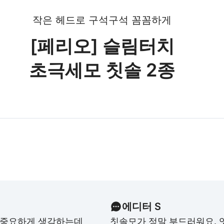
작은 헤드로 구석구석 꼼꼼하게
[페리오] 슬림터치
초극세모 칫솔 2종
에디터 S
장 중요하게 생각하는데
칫솔모가 정말 부드러워요. 