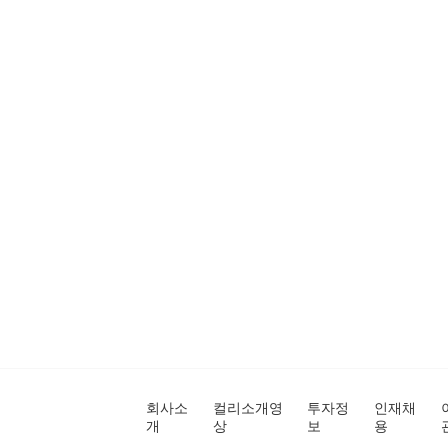
회사소
컬리소개영
투자정
인재채
개
상
보
용