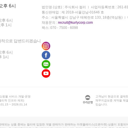
 오후 6시
법인명 (상호) : 주식회사 컬리
사업자등록번호 : 261-81
통신판매업 : 제 2018-서울강남-01646 호
주소 : 서울특별시 강남구 테헤란로 133, 18층(역삼동)
오후 6시
채용문의 :
recruit@kurlycorp.com
오후 1시
팩스: 070 - 7500 - 6098
차적으로 답변드리겠습니
오후 6시
후 1시
 쇼핑몰 서비스 개발·운영
고객님이 현금으로 결제한
물리적 인프라 제외)
채무지급보증 계약을 체
1.15 ~ 2028.01.14
있습니다.
판매되는 상품 중에는 컬리에 입점한 개별 판매자가 판매하는 마켓플레이스(오픈마켓) 상품이 포함되어