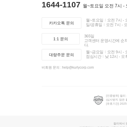
1644-1107
월~토요일 오전 7시 -
월~토요일
오전 7시 - 
카카오톡 문의
일/공휴일
오전 7시 - 
365일
1:1 문의
고객센터 운영시간에 순
다.
월~금요일
오전 9시 - 
대량주문 문의
점심시간
낮 12시 - 오
비회원 문의 :
help@kurlycorp.com
[인증범위] 컬리
(심사받지 않은 
[유효기간] 2025.0
컬리에서 