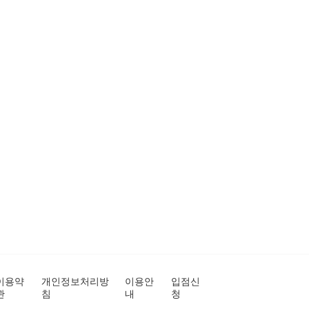
이용약
개인정보처리방
이용안
입점신
관
침
내
청