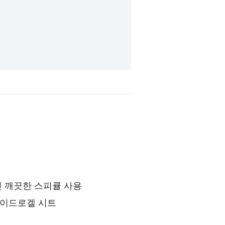
친 깨끗한 스피큘 사용
하이드로겔 시트