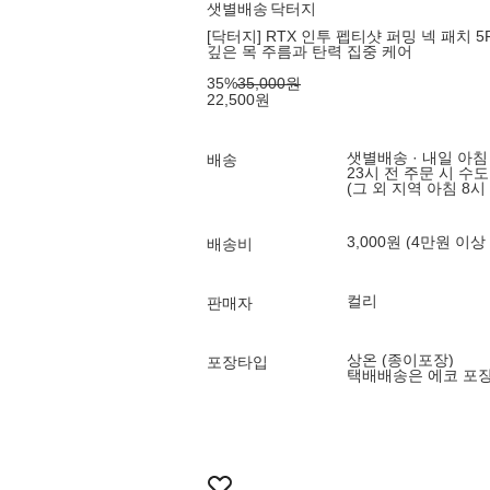
샛별배송
닥터지
[닥터지] RTX 인투 펩티샷 퍼밍 넥 패치 5
깊은 목 주름과 탄력 집중 케어
35
%
35,000
원
22,500
원
샛별배송 · 내일 아침
배송
23시 전 주문 시 수
(그 외 지역 아침 8시
3,000원 (4만원 이상
배송비
컬리
판매자
상온 (종이포장)
포장타입
택배배송은 에코 포