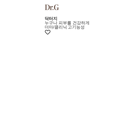
+10%쿠폰
닥터지
누구나 피부를 건강하게
더마/클리닉
고기능성