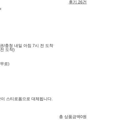
후기 26건
P
도권/충청 내일 아침 7시 전 도착
 전 도착)
 무료)
장이 스티로폼으로 대체됩니다.
총 상품금액
0
원