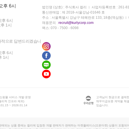
 오후 6시
법인명 (상호) : 주식회사 컬리
사업자등록번호 : 261-81
통신판매업 : 제 2018-서울강남-01646 호
주소 : 서울특별시 강남구 테헤란로 133, 18층(역삼동)
오후 6시
채용문의 :
recruit@kurlycorp.com
오후 1시
팩스: 070 - 7500 - 6098
차적으로 답변드리겠습니
오후 6시
후 1시
 쇼핑몰 서비스 개발·운영
고객님이 현금으로 결제한
물리적 인프라 제외)
채무지급보증 계약을 체
1.15 ~ 2028.01.14
있습니다.
판매되는 상품 중에는 컬리에 입점한 개별 판매자가 판매하는 마켓플레이스(오픈마켓) 상품이 포함되어