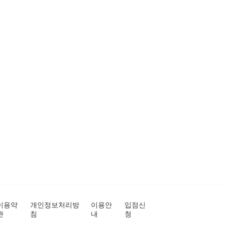
이용약
개인정보처리방
이용안
입점신
관
침
내
청