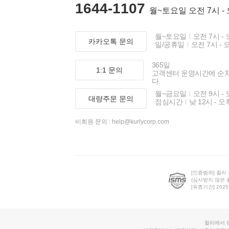
1644-1107
월~토요일 오전 7시 -
월~토요일
오전 7시 - 
카카오톡 문의
일/공휴일
오전 7시 - 
365일
1:1 문의
고객센터 운영시간에 순
다.
월~금요일
오전 9시 - 
대량주문 문의
점심시간
낮 12시 - 오
비회원 문의 :
help@kurlycorp.com
[인증범위] 컬리
(심사받지 않은 
[유효기간] 2025.0
컬리에서 