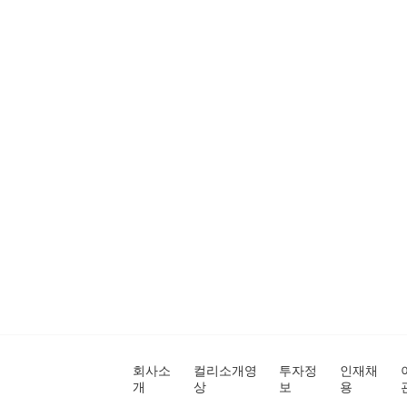
회사소
컬리소개영
투자정
인재채
개
상
보
용