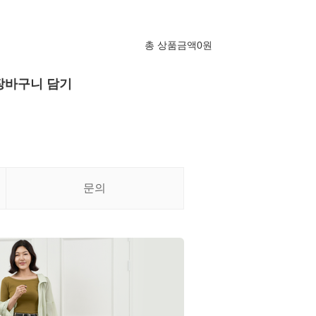
총 상품금액
0
원
장바구니 담기
문의