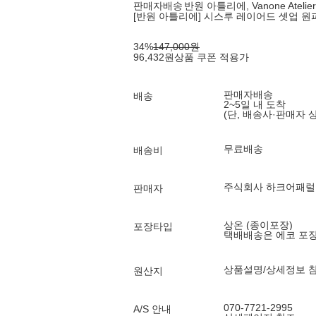
판매자배송
반원 아틀리에, Vanone Atelier
[반원 아틀리에] 시스루 레이어드 셋업 원피
34
%
147,000
원
96,432
원
상품 쿠폰 적용가
판매자배송
배송
2~5일 내 도착
(단, 배송사·판매자 
무료배송
배송비
주식회사 하크어패럴
판매자
상온 (종이포장)
포장타입
택배배송은 에코 포
상품설명/상세정보 
원산지
070-7721-2995
A/S 안내