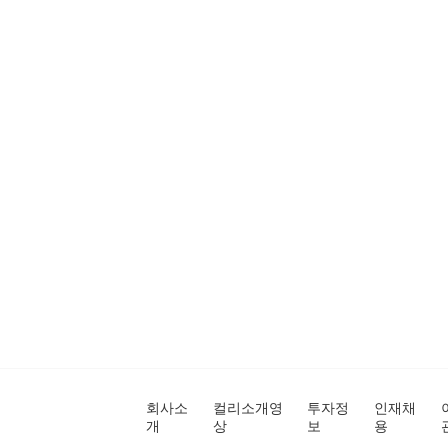
회사소
컬리소개영
투자정
인재채
개
상
보
용