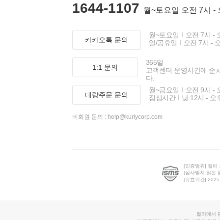
1644-1107
월~토요일 오전 7시 -
월~토요일
오전 7시 - 
카카오톡 문의
일/공휴일
오전 7시 - 
365일
1:1 문의
고객센터 운영시간에 순
다.
월~금요일
오전 9시 - 
대량주문 문의
점심시간
낮 12시 - 오
비회원 문의 :
help@kurlycorp.com
[인증범위] 컬리
(심사받지 않은 
[유효기간] 2025.0
컬리에서 