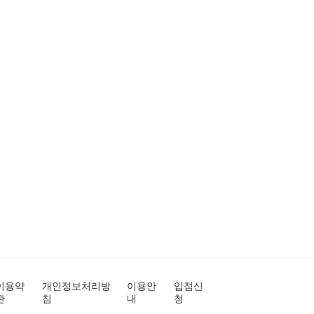
이용약
개인정보처리방
이용안
입점신
관
침
내
청