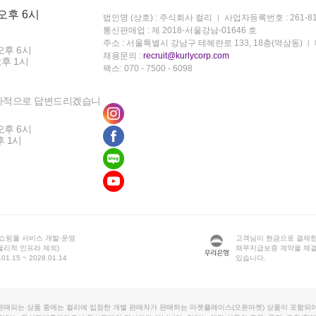
 오후 6시
법인명 (상호) : 주식회사 컬리
사업자등록번호 : 261-81
통신판매업 : 제 2018-서울강남-01646 호
주소 : 서울특별시 강남구 테헤란로 133, 18층(역삼동)
오후 6시
채용문의 :
recruit@kurlycorp.com
오후 1시
팩스: 070 - 7500 - 6098
차적으로 답변드리겠습니
오후 6시
후 1시
 쇼핑몰 서비스 개발·운영
고객님이 현금으로 결제한
물리적 인프라 제외)
채무지급보증 계약을 체
1.15 ~ 2028.01.14
있습니다.
판매되는 상품 중에는 컬리에 입점한 개별 판매자가 판매하는 마켓플레이스(오픈마켓) 상품이 포함되어