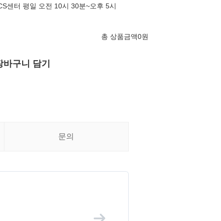
놋담 CS센터 평일 오전 10시 30분~오후 5시
총 상품금액
0
원
장바구니 담기
문의