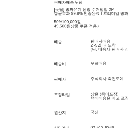
판매자배송
놋담
[놋담] 방짜유기 원앙 수저받침 2P
항균효과 99.9% 인증완료 I 프리미엄 방
50
%
100,000
원
49,500
원
상품 쿠폰 적용가
판매자배송
배송
2~5일 내 도착
(단, 배송사·판매자 
무료배송
배송비
주식회사 죽전도예
판매자
상온 (종이포장)
포장타입
택배배송은 에코 포
국산
원산지
02-512-6266