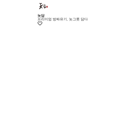
멤버스20%쿠폰
놋담
프리미엄 방짜유기, 놋그릇 담다