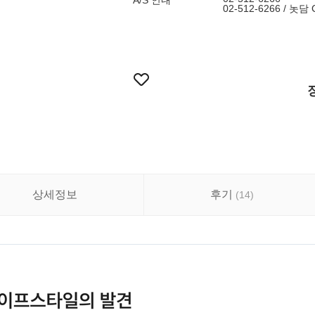
A/S 안내
02-512-6266 / 
상세정보
후기
(
14
)