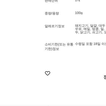
1개
판매단위
100g
중량/용량
돼지고기, 달걀, 대두
알레르기정보
우유, 메밀, 땅콩, 밀
두, 닭고기, 쇠고기, 
수령일 포함 18일 
소비기한(또는 유통
기한)정보