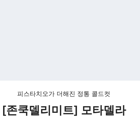
피스타치오가 더해진 정통 콜드컷
[존쿡델리미트] 모타델라