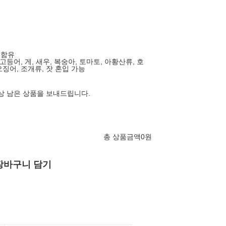
 함유
, 고등어, 게, 새우, 복숭아, 토마토, 아황산류, 호
오징어, 조개류, 잣 혼입 가능
이상 남은 상품을 보내드립니다.
총 상품금액
0
원
장바구니 담기