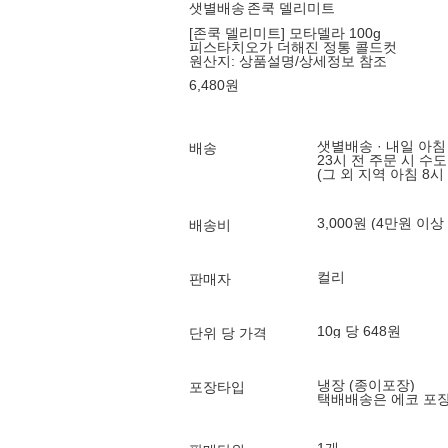
샛별배송
존쿡 델리미트
[존쿡 델리미트] 모타델라 100g
피스타치오가 더해진 정통 콜드컷
원산지:
상품설명/상세정보 참조
6,480
원
샛별배송 · 내일 아침
배송
23시 전 주문 시 수
(그 외 지역 아침 8시
3,000원 (4만원 이상
배송비
컬리
판매자
10g 당 648원
단위 당 가격
냉장 (종이포장)
포장타입
택배배송은 에코 포