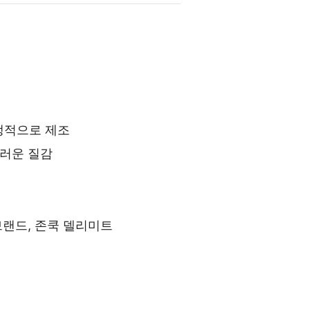
위생적으로 제조
러운 질감
브랜드, 존쿡 델리미트