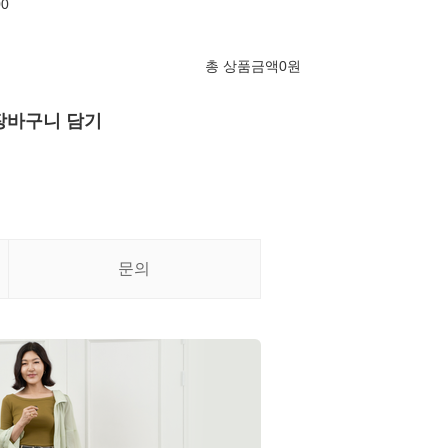
00
총 상품금액
0
원
장바구니 담기
문의