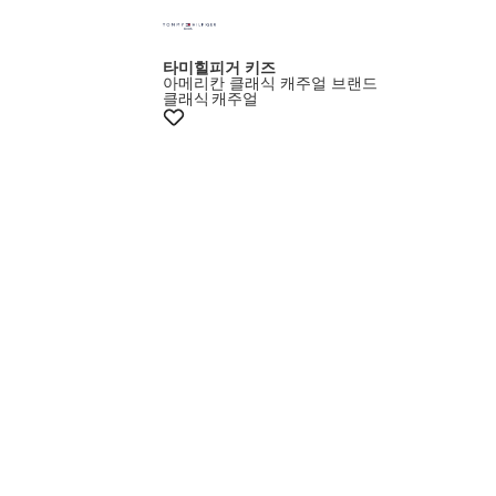
타미힐피거 키즈
아메리칸 클래식 캐주얼 브랜드
클래식
캐주얼