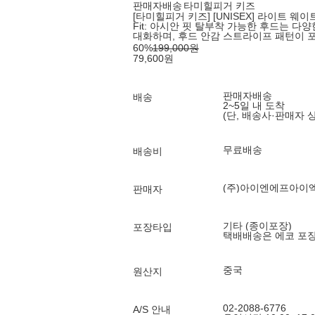
판매자배송
타미힐피거 키즈
[타미힐피거 키즈] [UNISEX] 라이트 웨이트 
Fit: 아시안 핏 탈부착 가능한 후드는 다
대화하며, 후드 안감 스트라이프 패턴이 
60
%
199,000
원
79,600
원
판매자배송
배송
2~5일 내 도착
(단, 배송사·판매자 
무료배송
배송비
(주)아이엔에프아이
판매자
기타 (종이포장)
포장타입
택배배송은 에코 포
중국
원산지
02-2088-6776
A/S 안내