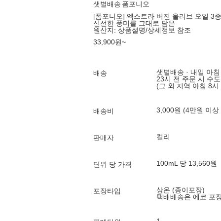
샛별배송
폼포니오
[폼포니오] 엑스트라 버진 올리브 오일 3종 
신선한 풍미를 그대로 담은
원산지:
상품설명/상세정보 참조
33,900
원
~
샛별배송 · 내일 아침
배송
23시 전 주문 시 수
(그 외 지역 아침 8시
3,000원 (4만원 이상
배송비
컬리
판매자
100mL 당 13,560원
단위 당 가격
상온 (종이포장)
포장타입
택배배송은 에코 포