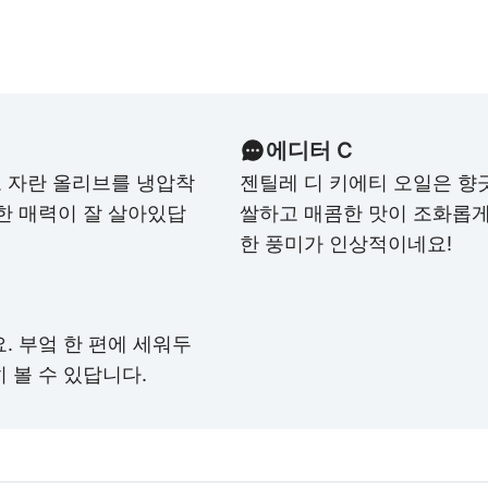
에디터 C
 자란 올리브를 냉압착
젠틸레 디 키에티 오일은 향
한 매력이 잘 살아있답
쌀하고 매콤한 맛이 조화롭게
한 풍미가 인상적이네요!
. 부엌 한 편에 세워두
 볼 수 있답니다.