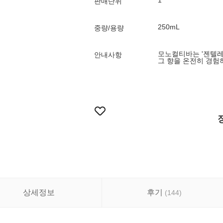
1
판매단위
250mL
중량/용량
모노컬티바는 '젠텔레
안내사항
그 향을 온전히 경험
상세정보
후기
(
144
)