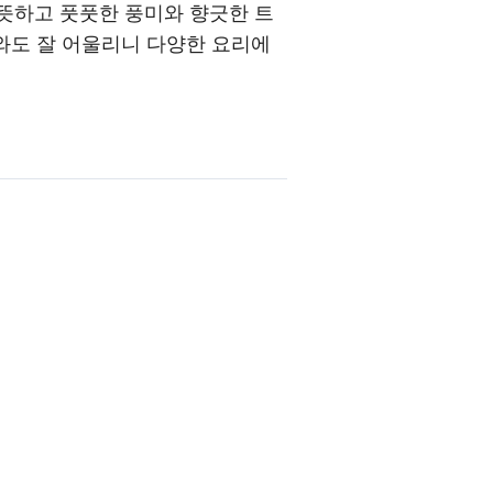
뜻하고 풋풋한 풍미와 향긋한 트
크와도 잘 어울리니 다양한 요리에