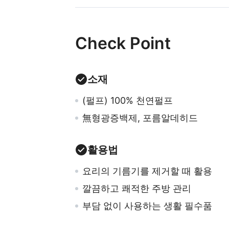
Check Point
소재
(펄프) 100% 천연펄프
無형광증백제, 포름알데히드
활용법
요리의 기름기를 제거할 때 활용
깔끔하고 쾌적한 주방 관리
부담 없이 사용하는 생활 필수품