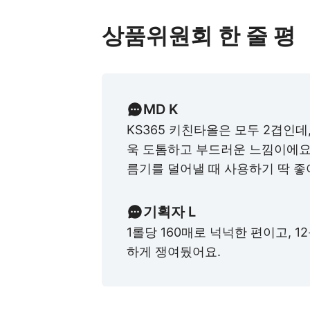
상품위원회 한 줄 평
MD K
KS365 키친타올은 모두 2겹인데
욱 도톰하고 부드러운 느낌이에요
름기를 덜어낼 때 사용하기 딱 좋
기획자 L
1롤당 160매로 넉넉한 편이고, 
하게 쟁여뒀어요.