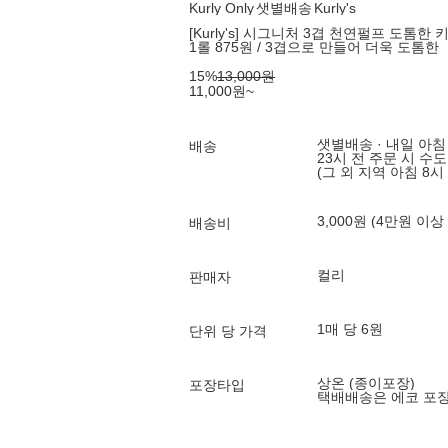
Kurly Only
샛별배송
Kurly's
[Kurly's] 시그니처 3겹 천연펄프 도톰한 키
1롤 875원 / 3겹으로 만들어 더욱 도톰한
15
%
13,000
원
11,000
원
~
샛별배송 · 내일 아침
배송
23시 전 주문 시 수
(그 외 지역 아침 8시
3,000원 (4만원 이상
배송비
컬리
판매자
1매 당 6원
단위 당 가격
상온 (종이포장)
포장타입
택배배송은 에코 포