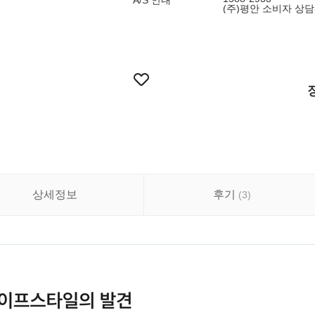
A/S 안내
(주)평안 소비자 상
상세정보
후기
(
3
)