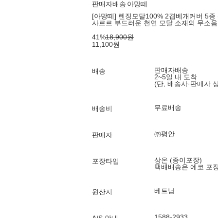
판매자배송
아망떼
[아망떼] 렌징모달100% 2겹베개커버 5종 
사르르 부드러운 천연 모달 소재의 무소음
41
%
18,900
원
11,100
원
판매자배송
배송
2~5일 내 도착
(단, 배송사·판매자 
무료배송
배송비
㈜평안
판매자
상온 (종이포장)
포장타입
택배배송은 에코 포
베트남
원산지
1588-2933