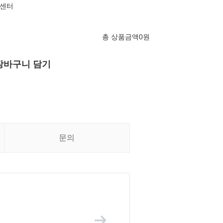
담센터
총 상품금액
0
원
장바구니 담기
문의