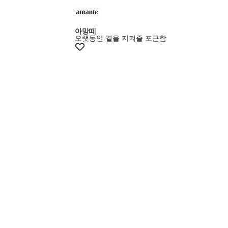
+5% 쿠폰
아망떼
오랫동안 곁을 지켜줄 포근함