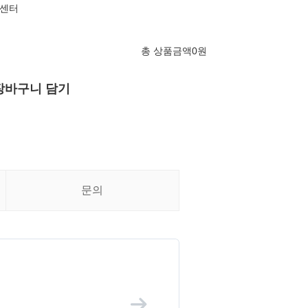
담센터
총 상품금액
0
원
장바구니 담기
문의