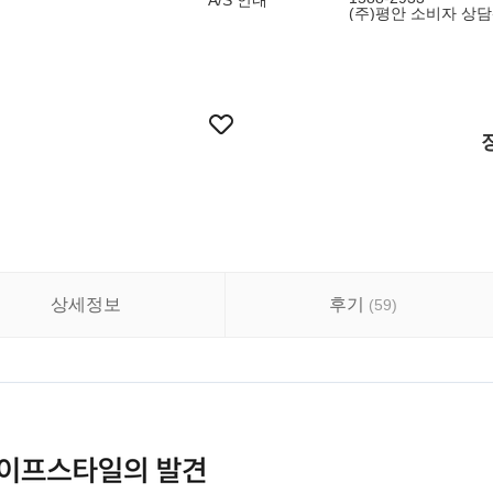
A/S 안내
(주)평안 소비자 상
상세정보
후기
(
59
)