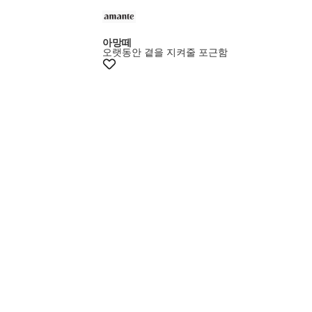
+20%쿠폰
아망떼
오랫동안 곁을 지켜줄 포근함