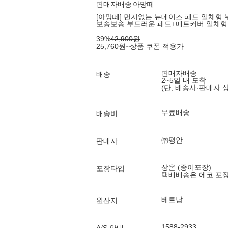
판매자배송
아망떼
[아망떼] 먼지없는 뉴데이즈 패드 일체형 
보송보송 부드러운 패드+매트커버 일체형 
39
%
42,900
원
25,760
원
~
상품 쿠폰 적용가
판매자배송
배송
2~5일 내 도착
(단, 배송사·판매자 
무료배송
배송비
㈜평안
판매자
상온 (종이포장)
포장타입
택배배송은 에코 포
베트남
원산지
1588-2933