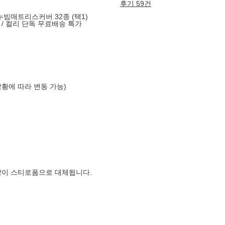
후기 59건
누빔매트리스커버 32종 (택1)
/ 컬리 단독 무료배송 특가
상황에 따라 변동 가능)
장이 스티로폼으로 대체됩니다.