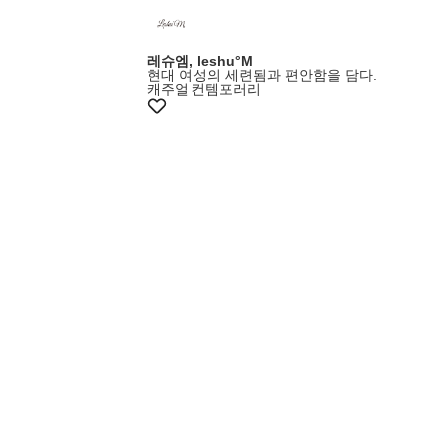
레슈엠, leshu°M
현대 여성의 세련됨과 편안함을 담다.
캐주얼
컨템포러리