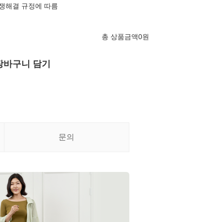
분쟁해결 규정에 따름
총 상품금액
0
원
장바구니 담기
문의