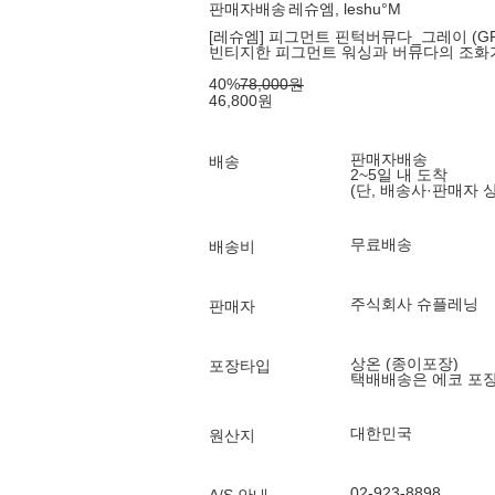
판매자배송
레슈엠, leshu°M
[레슈엠] 피그먼트 핀턱버뮤다_그레이 (GR
빈티지한 피그먼트 워싱과 버뮤다의 조화
40
%
78,000
원
46,800
원
판매자배송
배송
2~5일 내 도착
(단, 배송사·판매자 
무료배송
배송비
주식회사 슈플레닝
판매자
상온 (종이포장)
포장타입
택배배송은 에코 포
대한민국
원산지
02-923-8898