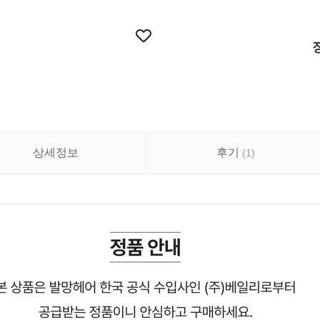
상세정보
후기
(
1
)