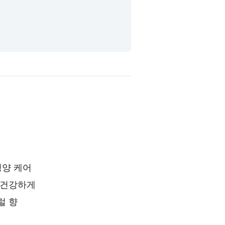
영양 케어
 건강하게
럴 향