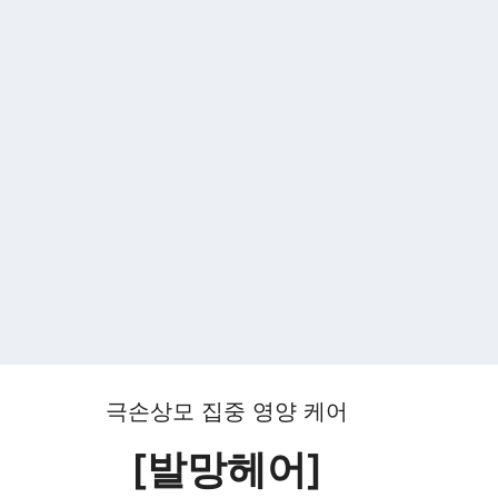
극손상모 집중 영양 케어
[발망헤어]