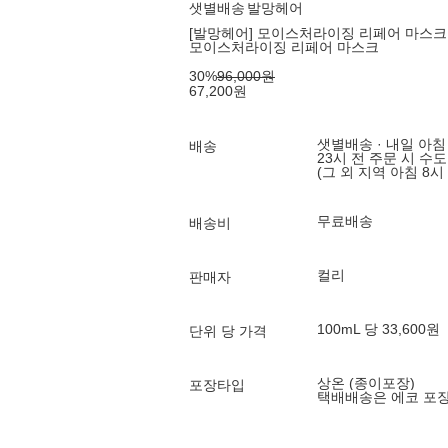
샛별배송
발망헤어
[발망헤어] 모이스처라이징 리페어 마스크 2
모이스처라이징 리페어 마스크
30
%
96,000
원
67,200
원
샛별배송 · 내일 아침
배송
23시 전 주문 시 수
(그 외 지역 아침 8시
무료배송
배송비
컬리
판매자
100mL 당 33,600원
단위 당 가격
상온 (종이포장)
포장타입
택배배송은 에코 포