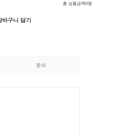
총 상품금액
0
원
장바구니 담기
문의