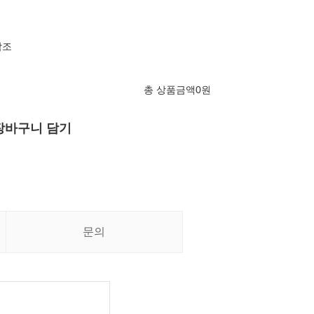
참조
총 상품금액
0
원
장바구니 담기
문의