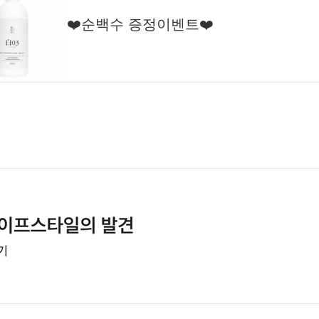
❤️순백수 증정이벤트❤️