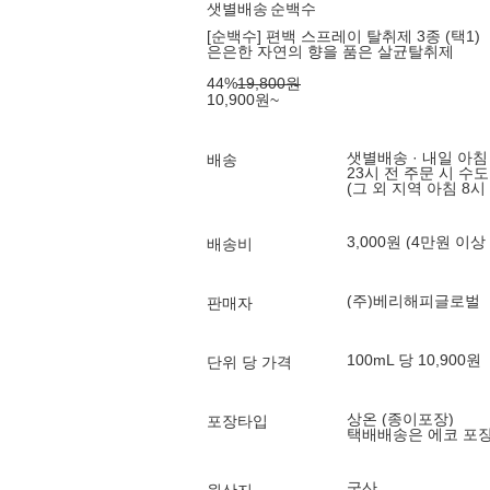
샛별배송
순백수
[순백수] 편백 스프레이 탈취제 3종 (택1)
은은한 자연의 향을 품은 살균탈취제
44
%
19,800
원
10,900
원
~
샛별배송 · 내일 아침
배송
23시 전 주문 시 수
(그 외 지역 아침 8시
3,000원 (4만원 이상
배송비
(주)베리해피글로벌
판매자
100mL 당 10,900원
단위 당 가격
상온 (종이포장)
포장타입
택배배송은 에코 포
국산