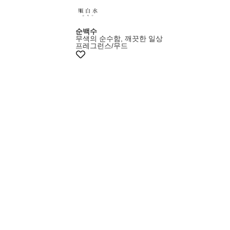
증정이벤트
순백수
무색의 순수함, 깨끗한 일상
프레그런스/무드