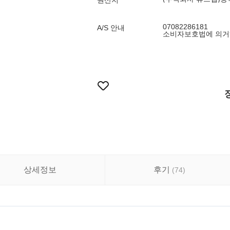
원산지
07082286181
A/S 안내
소비자보호법에 의거하
상세정보
후기
(
74
)