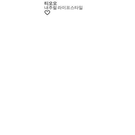
티오오
내추럴
라이프스타일