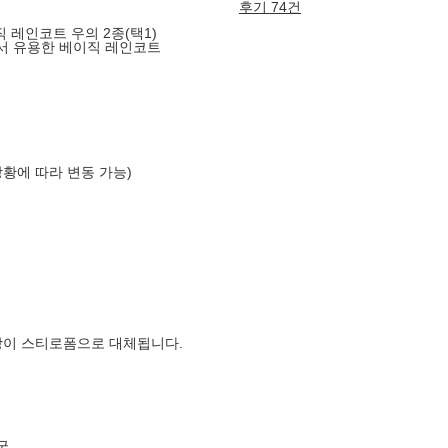
후기 74건
 레인코트 우의 2종(택1)
서 유용한 베이직 레인코트
상황에 따라 변동 가능)
장이 스티로폼으로 대체됩니다.
국