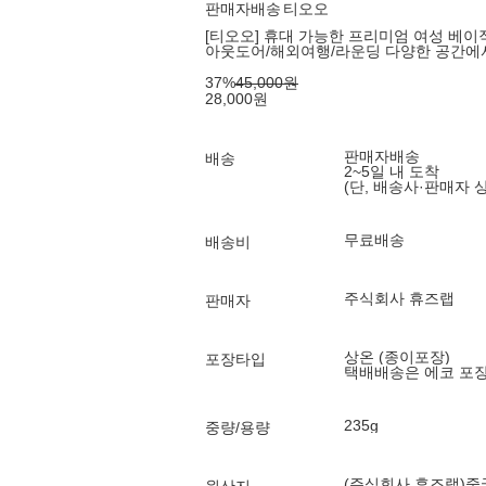
판매자배송
티오오
[티오오] 휴대 가능한 프리미엄 여성 베이직
아웃도어/해외여행/라운딩 다양한 공간에
37
%
45,000
원
28,000
원
판매자배송
배송
2~5일 내 도착
(단, 배송사·판매자 
무료배송
배송비
주식회사 휴즈랩
판매자
상온 (종이포장)
포장타입
택배배송은 에코 포
235g
중량/용량
(주식회사 휴즈랩)중