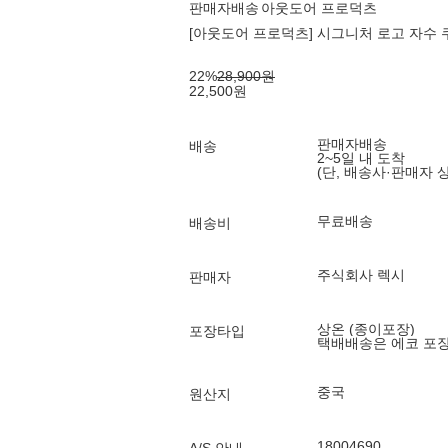
판매자배송
아웃도어 프로덕츠
[아웃도어 프로덕츠] 시그니처 로고 자수 
22
%
28,900
원
22,500
원
판매자배송
배송
2~5일 내 도착
(단, 배송사·판매자 
무료배송
배송비
주식회사 렉시
판매자
상온 (종이포장)
포장타입
택배배송은 에코 포
중국
원산지
18004690