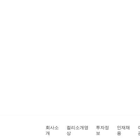
회사소
컬리소개영
투자정
인재채
개
상
보
용