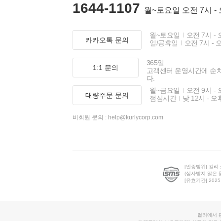
1644-1107
월~토요일 오전 7시 -
월~토요일
오전 7시 - 
카카오톡 문의
일/공휴일
오전 7시 - 
365일
1:1 문의
고객센터 운영시간에 순
다.
월~금요일
오전 9시 - 
대량주문 문의
점심시간
낮 12시 - 오
비회원 문의 :
help@kurlycorp.com
[인증범위] 컬리
(심사받지 않은 
[유효기간] 2025.0
컬리에서 