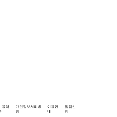
이용약
개인정보처리방
이용안
입점신
관
침
내
청