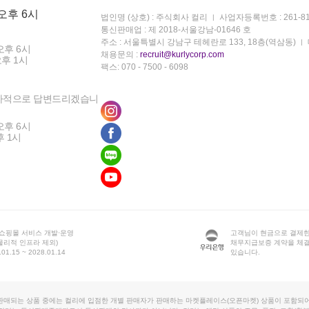
 오후 6시
법인명 (상호) : 주식회사 컬리
사업자등록번호 : 261-81
통신판매업 : 제 2018-서울강남-01646 호
주소 : 서울특별시 강남구 테헤란로 133, 18층(역삼동)
오후 6시
채용문의 :
recruit@kurlycorp.com
오후 1시
팩스: 070 - 7500 - 6098
차적으로 답변드리겠습니
오후 6시
후 1시
 쇼핑몰 서비스 개발·운영
고객님이 현금으로 결제한
물리적 인프라 제외)
채무지급보증 계약을 체
1.15 ~ 2028.01.14
있습니다.
판매되는 상품 중에는 컬리에 입점한 개별 판매자가 판매하는 마켓플레이스(오픈마켓) 상품이 포함되어