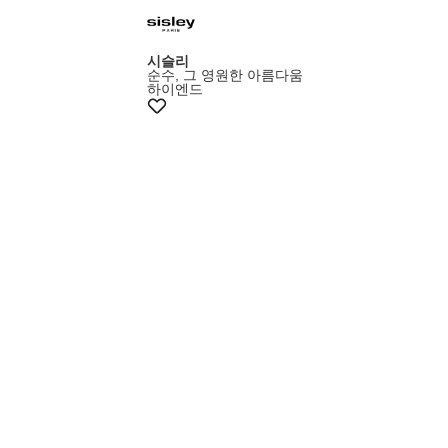
시슬리
순수, 그 영원한 아름다움
하이엔드