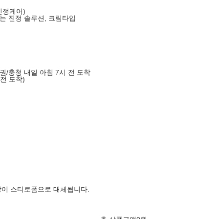
(진정케어)
는 진정 솔루션, 크림타입
도권/충청 내일 아침 7시 전 도착
 전 도착)
장이 스티로폼으로 대체됩니다.