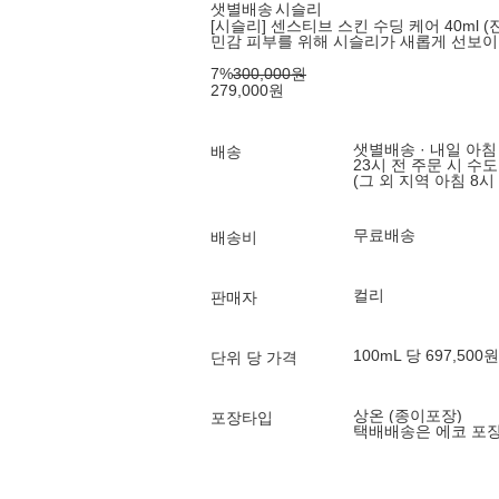
샛별배송
시슬리
[시슬리] 센스티브 스킨 수딩 케어 40ml 
민감 피부를 위해 시슬리가 새롭게 선보이
7
%
300,000
원
279,000
원
샛별배송 · 내일 아침
배송
23시 전 주문 시 수
(그 외 지역 아침 8시
무료배송
배송비
컬리
판매자
100mL 당 697,500원
단위 당 가격
상온 (종이포장)
포장타입
택배배송은 에코 포