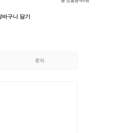
총 상품금액
0
원
장바구니 담기
문의