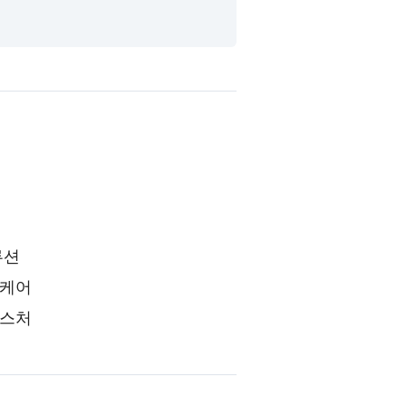
루션
 케어
텍스처