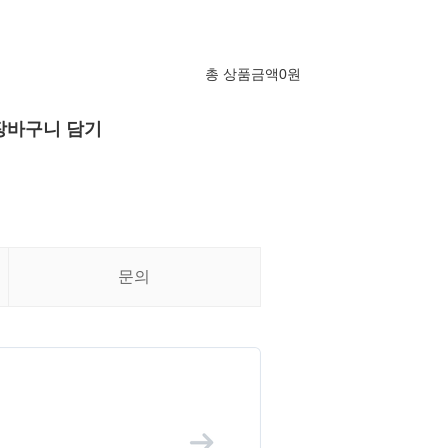
총 상품금액
0
원
장바구니 담기
문의