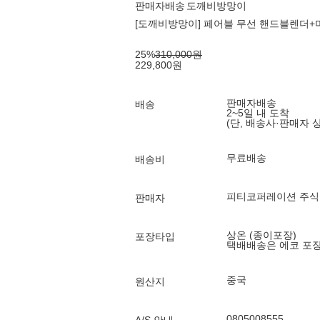
판매자배송
도깨비방망이
[도깨비방망이] 페어블 무선 핸드블렌더
25
%
310,000
원
229,800
원
판매자배송
배송
2~5일 내 도착
(단, 배송사·판매자 
무료배송
배송비
피티코퍼레이션 주
판매자
상온 (종이포장)
포장타입
택배배송은 에코 포
중국
원산지
0805008555