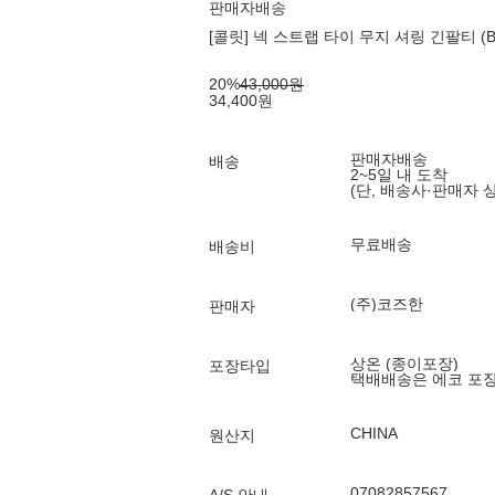
판매자배송
[콜릿] 넥 스트랩 타이 무지 셔링 긴팔티 (BL
20
%
43,000
원
34,400
원
판매자배송
배송
2~5일 내 도착
(단, 배송사·판매자 
무료배송
배송비
(주)코즈한
판매자
상온 (종이포장)
포장타입
택배배송은 에코 포
CHINA
원산지
07082857567