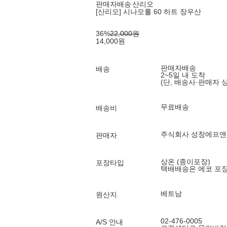
판매자배송
산리오
[산리오] 시나모롤 60 하트 장우산
36
%
22,000
원
14,000
원
판매자배송
배송
2~5일 내 도착
(단, 배송사·판매자 
무료배송
배송비
주식회사 성창에프앤
판매자
상온 (종이포장)
포장타입
택배배송은 에코 포
베트남
원산지
02-476-0005
A/S 안내