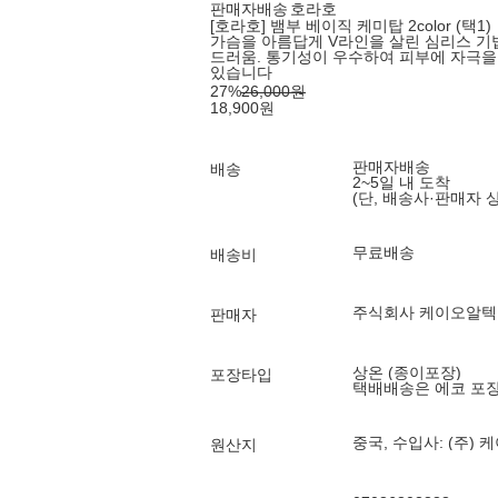
판매자배송
호라호
[호라호] 뱀부 베이직 케미탑 2color (택1)
가슴을 아름답게 V라인을 살린 심리스 기
드러움. 통기성이 우수하여 피부에 자극을
있습니다
27
%
26,000
원
18,900
원
판매자배송
배송
2~5일 내 도착
(단, 배송사·판매자 
무료배송
배송비
주식회사 케이오알텍
판매자
상온 (종이포장)
포장타입
택배배송은 에코 포
중국, 수입사: (주)
원산지