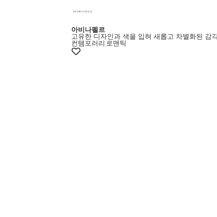
아비나펠르
고유한 디자인과 색을 입혀 새롭고 차별화된 감
컨템포러리
로맨틱