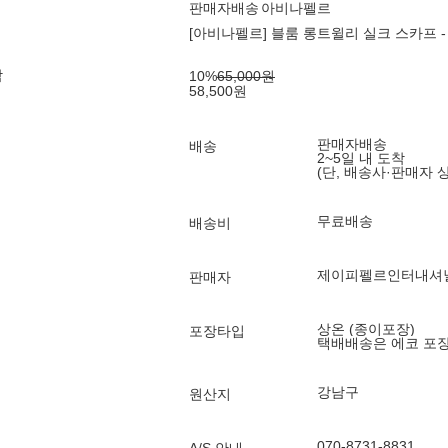
판매자배송
아비나펠르
[아비나펠르] 블룸 롱트윌리 실크 스카프 -
각
10
%
65,000
원
58,500
원
판매자배송
배송
2~5일 내 도착
(단, 배송사·판매자 
무료배송
배송비
제이피펠르인터내셔
판매자
상온 (종이포장)
포장타입
택배배송은 에코 포
강남구
원산지
070-8731-8831