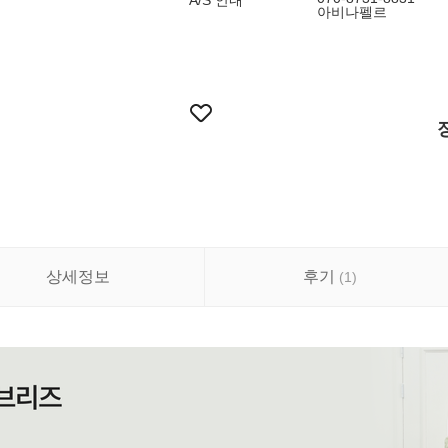
A/S 안내
아비나펠르
상세정보
후기
(
1
)