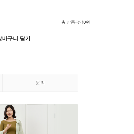
총 상품금액
0
원
장바구니 담기
문의