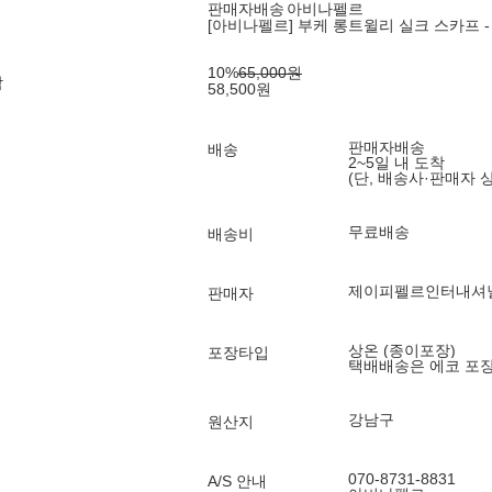
판매자배송
아비나펠르
[아비나펠르] 부케 롱트윌리 실크 스카프 -
10
%
65,000
원
각
58,500
원
판매자배송
배송
2~5일 내 도착
(단, 배송사·판매자 
무료배송
배송비
제이피펠르인터내셔
판매자
상온 (종이포장)
포장타입
택배배송은 에코 포
강남구
원산지
070-8731-8831
A/S 안내