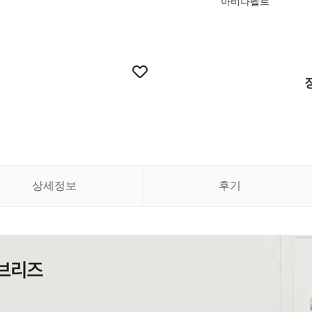
아비나펠르
상세정보
후기