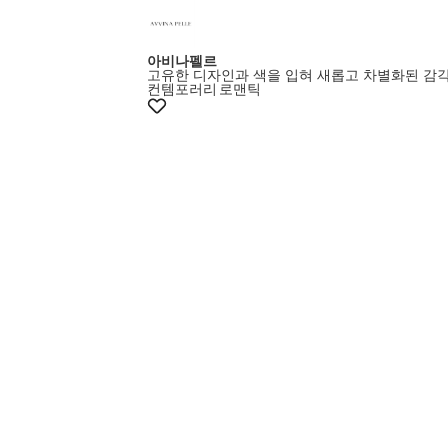
아비나펠르
고유한 디자인과 색을 입혀 새롭고 차별화된 감
컨템포러리
로맨틱