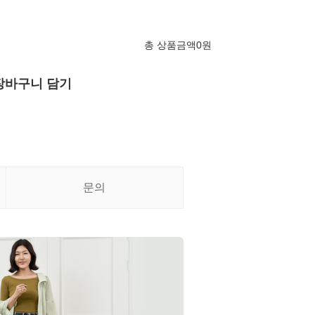
총 상품금액
0
원
장바구니 담기
문의