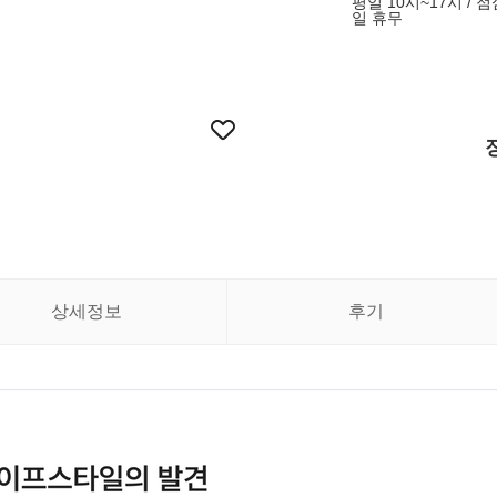
평일 10시~17시 / 
일 휴무
상세정보
후기