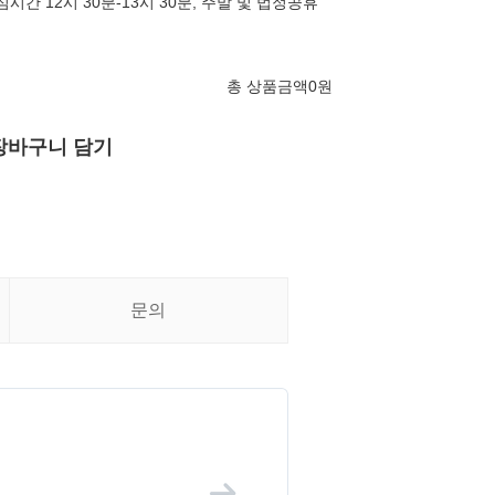
점심시간 12시 30분-13시 30분, 주말 및 법정공휴
총 상품금액
0
원
장바구니 담기
문의