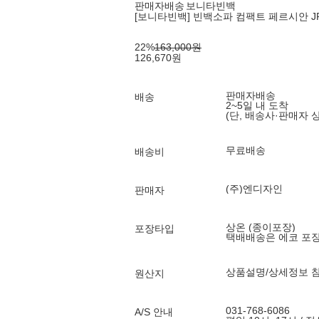
판매자배송
보니타빈백
[보니타빈백] 빈백소파 컴팩트 페르시안 JR1
22
%
163,000
원
126,670
원
판매자배송
배송
2~5일 내 도착
(단, 배송사·판매자 
무료배송
배송비
(주)엔디자인
판매자
상온 (종이포장)
포장타입
택배배송은 에코 포
상품설명/상세정보 
원산지
031-768-6086
A/S 안내