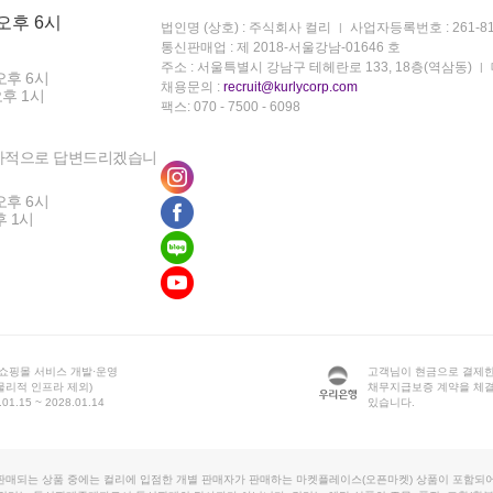
 오후 6시
법인명 (상호) : 주식회사 컬리
사업자등록번호 : 261-81
통신판매업 : 제 2018-서울강남-01646 호
주소 : 서울특별시 강남구 테헤란로 133, 18층(역삼동)
오후 6시
채용문의 :
recruit@kurlycorp.com
오후 1시
팩스: 070 - 7500 - 6098
차적으로 답변드리겠습니
오후 6시
후 1시
 쇼핑몰 서비스 개발·운영
고객님이 현금으로 결제한
물리적 인프라 제외)
채무지급보증 계약을 체
1.15 ~ 2028.01.14
있습니다.
판매되는 상품 중에는 컬리에 입점한 개별 판매자가 판매하는 마켓플레이스(오픈마켓) 상품이 포함되어