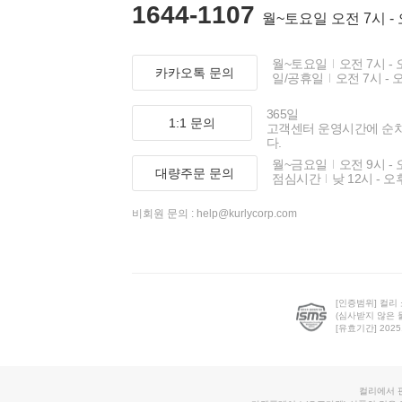
1644-1107
월~토요일 오전 7시 -
월~토요일
오전 7시 - 
카카오톡 문의
일/공휴일
오전 7시 - 
365일
1:1 문의
고객센터 운영시간에 순
다.
월~금요일
오전 9시 - 
대량주문 문의
점심시간
낮 12시 - 오
비회원 문의 :
help@kurlycorp.com
[인증범위] 컬리
(심사받지 않은 
[유효기간] 2025.0
컬리에서 