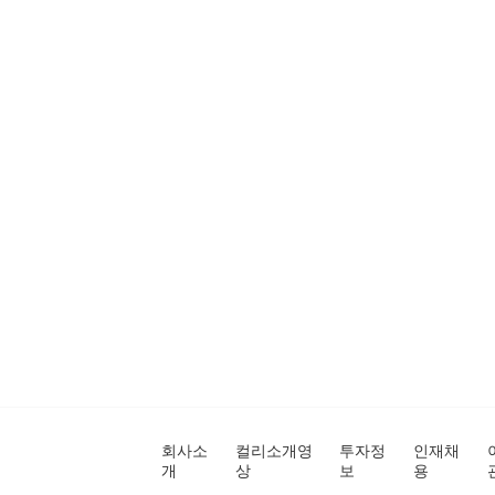
회사소
컬리소개영
투자정
인재채
개
상
보
용