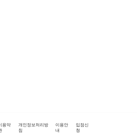
이용약
개인정보처리방
이용안
입점신
관
침
내
청