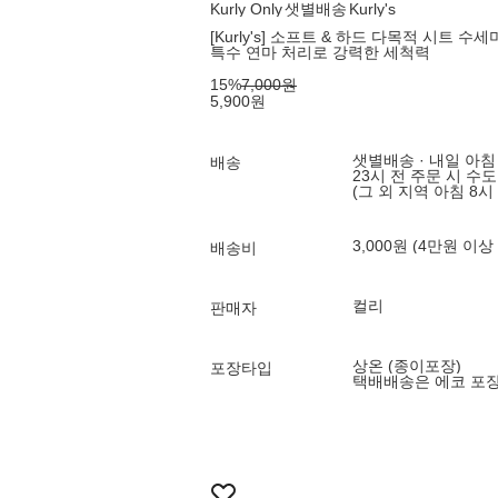
Kurly Only
샛별배송
Kurly's
[Kurly's] 소프트 & 하드 다목적 시트 수세
특수 연마 처리로 강력한 세척력
15
%
7,000
원
5,900
원
샛별배송 · 내일 아침
배송
23시 전 주문 시 수
(그 외 지역 아침 8시
3,000원 (4만원 이상
배송비
컬리
판매자
상온 (종이포장)
포장타입
택배배송은 에코 포