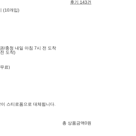
후기 143건
미 (10개입)
도권/충청 내일 아침 7시 전 도착
 전 도착)
 무료)
장이 스티로폼으로 대체됩니다.
총 상품금액
0
원