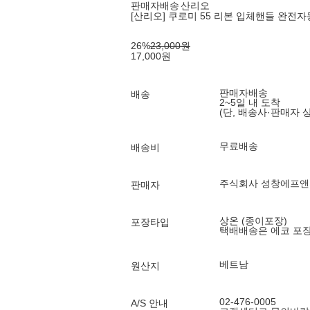
판매자배송
산리오
[산리오] 쿠로미 55 리본 입체핸들 완전
26
%
23,000
원
17,000
원
판매자배송
배송
2~5일 내 도착
(단, 배송사·판매자 
무료배송
배송비
주식회사 성창에프앤
판매자
상온 (종이포장)
포장타입
택배배송은 에코 포
베트남
원산지
02-476-0005
A/S 안내