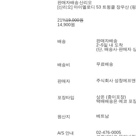
판매자배송
산리오
[산리오] 마이멜로디 53 트윙클 장우산 (핑
21
%
19,000
원
14,900
원
판매자배송
배송
2~5일 내 도착
(단, 배송사·판매자 
무료배송
배송비
주식회사 성창에프앤
판매자
상온 (종이포장)
포장타입
택배배송은 에코 포
베트남
원산지
02-476-0005
A/S 안내