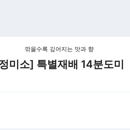
깎을수록 깊어지는 맛과 향
[정미소] 특별재배 14분도미