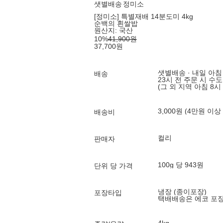
샛별배송
정미소
[정미소] 특별재배 14분도미 4kg
순백의 흰쌀밥
원산지:
국산
10
%
41,900
원
37,700
원
샛별배송 · 내일 아침
배송
23시 전 주문 시 수
(그 외 지역 아침 8시
3,000원 (4만원 이상
배송비
컬리
판매자
100g 당 943원
단위 당 가격
냉장 (종이포장)
포장타입
택배배송은 에코 포