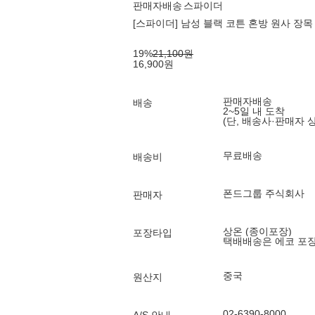
판매자배송
스파이더
[스파이더] 남성 블랙 코튼 혼방 원사 장목
19
%
21,100
원
16,900
원
판매자배송
배송
2~5일 내 도착
(단, 배송사·판매자 
무료배송
배송비
폰드그룹 주식회사
판매자
상온 (종이포장)
포장타입
택배배송은 에코 포
중국
원산지
02-6390-8000