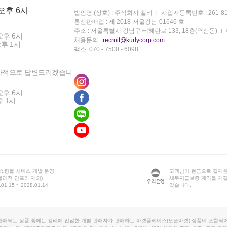
 오후 6시
법인명 (상호) : 주식회사 컬리
사업자등록번호 : 261-81
통신판매업 : 제 2018-서울강남-01646 호
주소 : 서울특별시 강남구 테헤란로 133, 18층(역삼동)
오후 6시
채용문의 :
recruit@kurlycorp.com
오후 1시
팩스: 070 - 7500 - 6098
차적으로 답변드리겠습니
오후 6시
후 1시
 쇼핑몰 서비스 개발·운영
고객님이 현금으로 결제한
물리적 인프라 제외)
채무지급보증 계약을 체
1.15 ~ 2028.01.14
있습니다.
판매되는 상품 중에는 컬리에 입점한 개별 판매자가 판매하는 마켓플레이스(오픈마켓) 상품이 포함되어