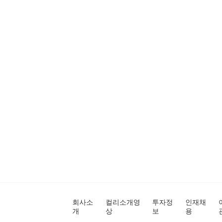
회사소
컬리소개영
투자정
인재채
개
상
보
용