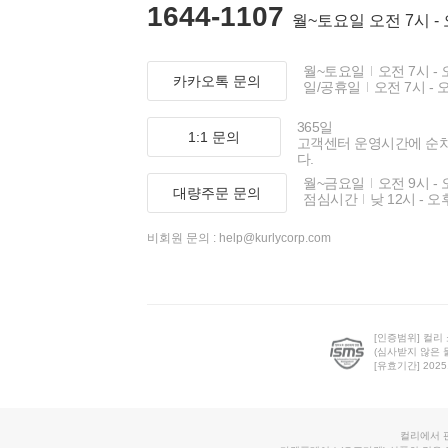
1644-1107
월~토요일 오전 7시 -
월~토요일
오전 7시 - 
카카오톡 문의
일/공휴일
오전 7시 - 
365일
1:1 문의
고객센터 운영시간에 순
다.
월~금요일
오전 9시 - 
대량주문 문의
점심시간
낮 12시 - 오
비회원 문의 :
help@kurlycorp.com
[인증범위] 컬리
(심사받지 않은 
[유효기간] 2025.0
컬리에서 