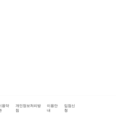
이용약
개인정보처리방
이용안
입점신
관
침
내
청