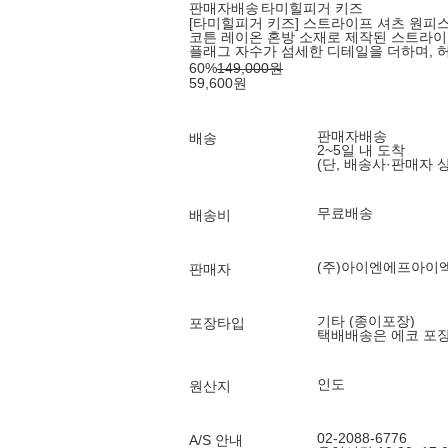
판매자배송
타미힐피거 키즈
[타미힐피거 키즈] 스트라이프 셔츠 원피스 
코튼 레이온 혼방 소재로 제작된 스트라이
플래그 자수가 섬세한 디테일을 더하며, 
60
%
149,000
원
59,600
원
판매자배송
배송
2~5일 내 도착
(단, 배송사·판매자 
무료배송
배송비
(주)아이엔에프아이
판매자
기타 (종이포장)
포장타입
택배배송은 에코 포
인도
원산지
02-2088-6776
A/S 안내