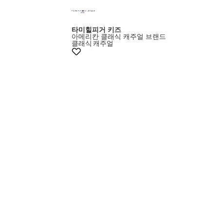
타미힐피거 키즈
아메리칸 클래식 캐주얼 브랜드
클래식
캐주얼