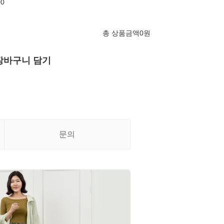
00
총 상품금액
0
원
장바구니 담기
문의