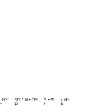
이용약
개인정보처리방
이용안
입점신
관
침
내
청