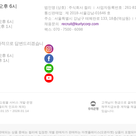
 오후 6시
법인명 (상호) : 주식회사 컬리
사업자등록번호 : 261-81
통신판매업 : 제 2018-서울강남-01646 호
주소 : 서울특별시 강남구 테헤란로 133, 18층(역삼동)
오후 6시
채용문의 :
recruit@kurlycorp.com
오후 1시
팩스: 070 - 7500 - 6098
차적으로 답변드리겠습니
오후 6시
후 1시
 쇼핑몰 서비스 개발·운영
고객님이 현금으로 결제한
물리적 인프라 제외)
채무지급보증 계약을 체
1.15 ~ 2028.01.14
있습니다.
판매되는 상품 중에는 컬리에 입점한 개별 판매자가 판매하는 마켓플레이스(오픈마켓) 상품이 포함되어