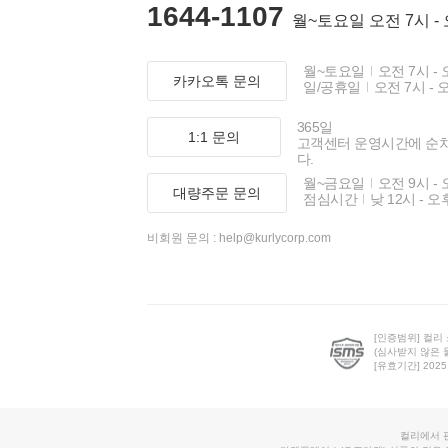
1644-1107
월~토요일 오전 7시 -
월~토요일
오전 7시 - 
카카오톡 문의
일/공휴일
오전 7시 - 
365일
1:1 문의
고객센터 운영시간에 순
다.
월~금요일
오전 9시 - 
대량주문 문의
점심시간
낮 12시 - 오
비회원 문의 :
help@kurlycorp.com
[인증범위] 컬리
(심사받지 않은 
[유효기간] 2025.0
컬리에서 