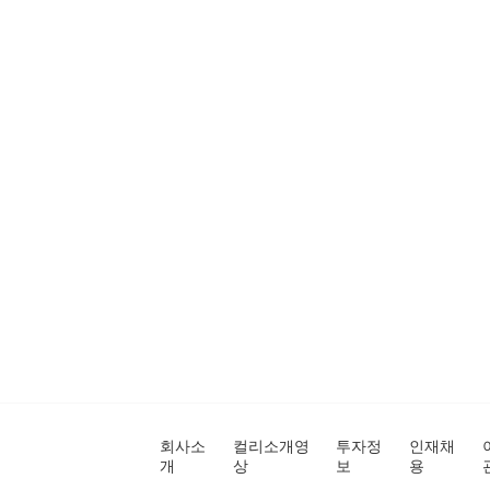
회사소
컬리소개영
투자정
인재채
개
상
보
용