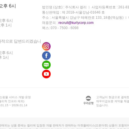
 오후 6시
법인명 (상호) : 주식회사 컬리
사업자등록번호 : 261-81
통신판매업 : 제 2018-서울강남-01646 호
주소 : 서울특별시 강남구 테헤란로 133, 18층(역삼동)
오후 6시
채용문의 :
recruit@kurlycorp.com
오후 1시
팩스: 070 - 7500 - 6098
차적으로 답변드리겠습니
오후 6시
후 1시
 쇼핑몰 서비스 개발·운영
고객님이 현금으로 결제한
물리적 인프라 제외)
채무지급보증 계약을 체
1.15 ~ 2028.01.14
있습니다.
판매되는 상품 중에는 컬리에 입점한 개별 판매자가 판매하는 마켓플레이스(오픈마켓) 상품이 포함되어