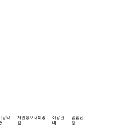
이용약
개인정보처리방
이용안
입점신
관
침
내
청