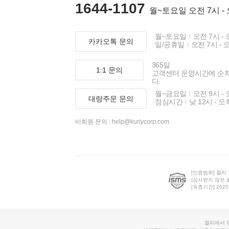
1644-1107
월~토요일 오전 7시 -
월~토요일
오전 7시 - 
카카오톡 문의
일/공휴일
오전 7시 - 
365일
1:1 문의
고객센터 운영시간에 순
다.
월~금요일
오전 9시 - 
대량주문 문의
점심시간
낮 12시 - 오
비회원 문의 :
help@kurlycorp.com
[인증범위] 컬리
(심사받지 않은 
[유효기간] 2025.0
컬리에서 