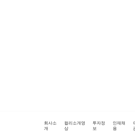
회사소
컬리소개영
투자정
인재채
개
상
보
용