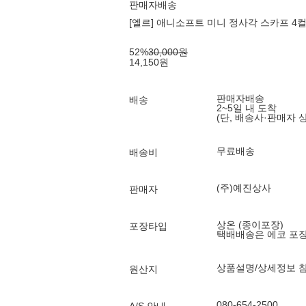
판매자배송
[엘르] 애니소프트 미니 정사각 스카프 4컬러
52
%
30,000
원
14,150
원
판매자배송
배송
2~5일 내 도착
(단, 배송사·판매자 
무료배송
배송비
(주)예진상사
판매자
상온 (종이포장)
포장타입
택배배송은 에코 포
상품설명/상세정보 
원산지
080-654-2500