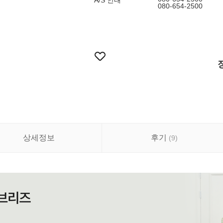
A/S 안내
080-654-2500
상세정보
후기
(
9
)