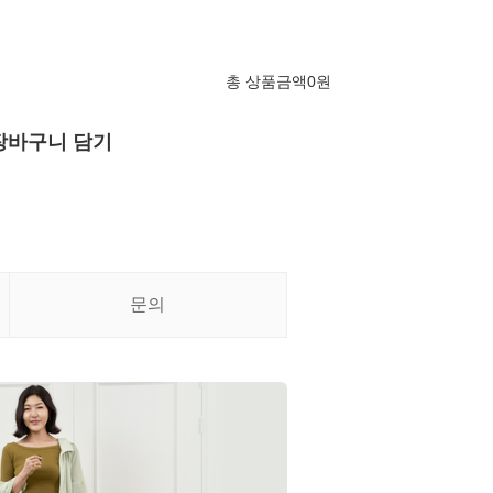
총 상품금액
0
원
장바구니 담기
문의