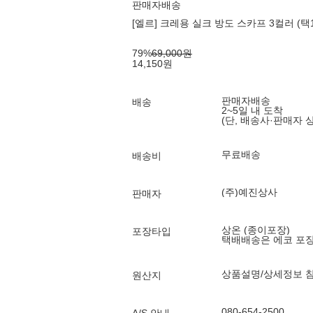
판매자배송
[엘르] 크레용 실크 방도 스카프 3컬러 (택1
79
%
69,000
원
14,150
원
판매자배송
배송
2~5일 내 도착
(단, 배송사·판매자 
무료배송
배송비
(주)예진상사
판매자
상온 (종이포장)
포장타입
택배배송은 에코 포
상품설명/상세정보 
원산지
080-654-2500