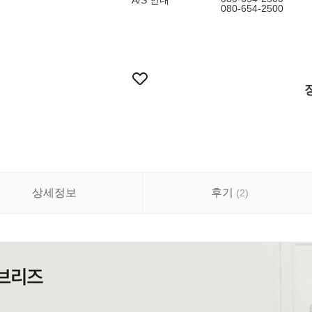
A/S 안내
080-654-2500
상세정보
후기
(
2
)