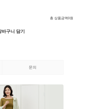
총 상품금액
0
원
장바구니 담기
문의