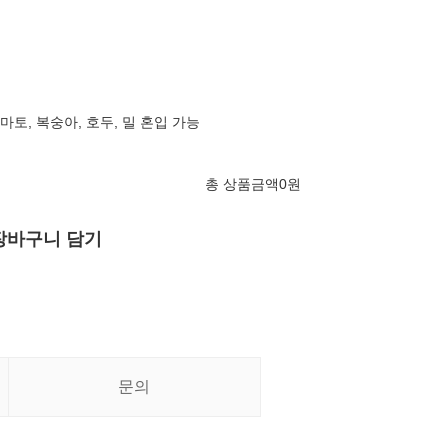
 토마토, 복숭아, 호두, 밀 혼입 가능
총 상품금액
0
원
장바구니 담기
문의