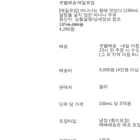
샛별배송
매일유업
[매일유업] 바나나는 원래 맛있다 (190mL 
설탕을 넣지 않은 바나나 우유
원산지:
상품설명/상세정보 참조
18
%
5,280
원
4,280
원
샛별배송 · 내일 아침
배송
23시 전 주문 시 수
(그 외 지역 아침 8시
3,000원 (4만원 이상
배송비
컬리
판매자
100mL 당 375원
단위 당 가격
냉장 (종이포장)
포장타입
택배배송은 에코 포