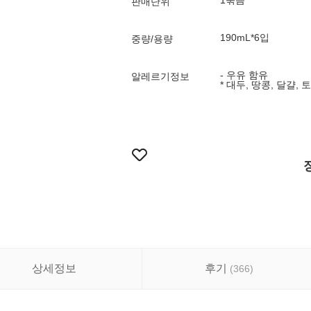
1묶음
판매단위
190mL*6입
중량/용량
- 우유 함유
알레르기정보
* 대두, 땅콩, 달걀,
상세정보
후기
(
366
)